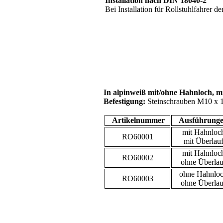
Installation nach DIN 18040-2
Bei Installation für Rollstuhlfahrer 
In alpinweiß mit/ohne Hahnloch, mi
Befestigung:
Steinschrauben M10 x 
Artikelnummer
Ausführung
mit Hahnloc
RO60001
mit Überlau
mit Hahnloc
RO60002
ohne Überlau
ohne Hahnlo
RO60003
ohne Überlau