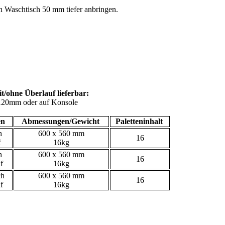
den Waschtisch 50 mm tiefer anbringen.
t/ohne Überlauf lieferbar:
120mm oder auf Konsole
en
Abmessungen/Gewicht
Paletteninhalt
h
600 x 560 mm
16
f
16kg
h
600 x 560 mm
16
f
16kg
ch
600 x 560 mm
16
f
16kg